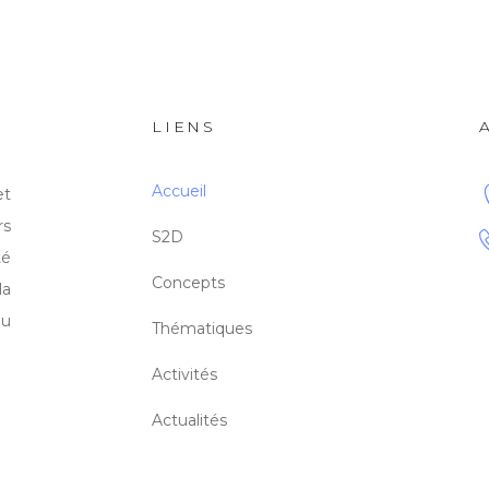
LIENS
Accueil
et
rs
S2D
té
Concepts
la
du
Thématiques
Activités
Actualités